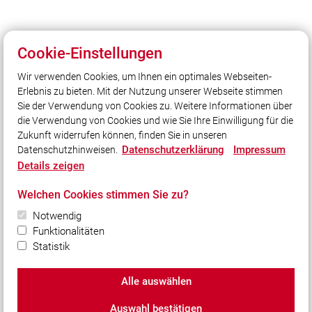
Cookie-Einstellungen
Wir verwenden Cookies, um Ihnen ein optimales Webseiten-
Erlebnis zu bieten. Mit der Nutzung unserer Webseite stimmen
Unser Leitsatz
Sie der Verwendung von Cookies zu. Weitere Informationen über
die Verwendung von Cookies und wie Sie Ihre Einwilligung für die
Gott zur Ehr, dem nächsten zur Wehr!
Zukunft widerrufen können, finden Sie in unseren
Datenschutzerklärung
Impressum
Datenschutzhinweisen.
Details zeigen
Quicklinks
LFV Bayern
Welchen Cookies stimmen Sie zu?
Interner Bereich
Notwendig
Kreisbrandinspektion Neuburg-Schrobenhausen
Funktionalitäten
Statistik
Interne Seite - Feuerwehrfest
Alle auswählen
© 2026 Freiwillige Feuerwehr Unterhausen e. V.
Auswahl bestätigen
Impressum
|
Datenschutz
|
Cookie-Einstellungen